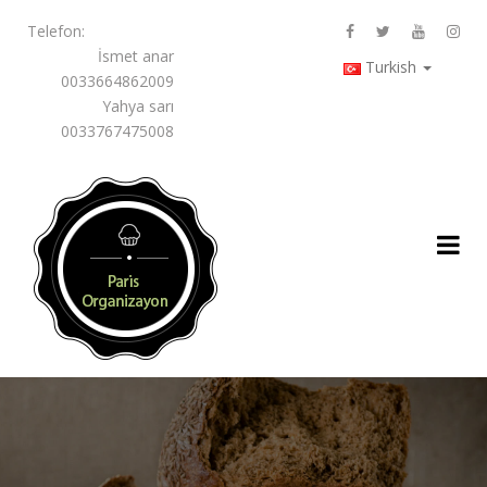
Telefon:
İsmet anar
Turkish
0033664862009
Yahya sarı
0033767475008