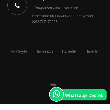
info@parisorganizasyon.com
İsmet anar 0033664862009 Yahya sarı
0033767475008
Ana Sayfa
Hakkımızda
Hizmetler
Haberler
İletişim
Whatsapp Destek