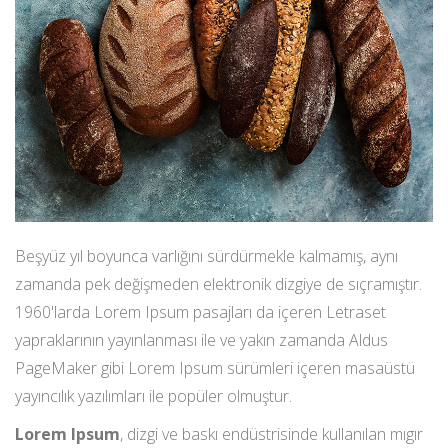
Beşyüz yıl boyunca varlığını sürdürmekle kalmamış, aynı
zamanda pek değişmeden elektronik dizgiye de sıçramıştır.
1960'larda Lorem Ipsum pasajları da içeren Letraset
yapraklarının yayınlanması ile ve yakın zamanda Aldus
PageMaker gibi Lorem Ipsum sürümleri içeren masaüstü
yayıncılık yazılımları ile popüler olmuştur.
Lorem Ipsum
, dizgi ve baskı endüstrisinde kullanılan mıgır